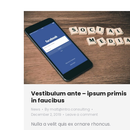
Vestibulum ante – ipsum primis
in faucibus
News
By
matt@intro.consulting
December 2, 2019
Leave a comment
Nulla a velit quis ex ornare rhoncus.