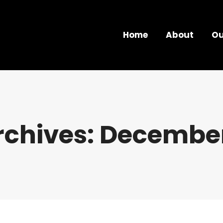
Home
About
Ou
rchives:
December 