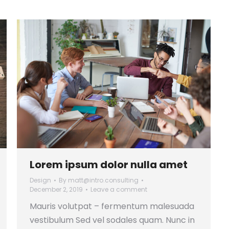
Lorem ipsum dolor nulla amet
Design
By
matt@intro.consulting
December 2, 2019
Leave a comment
Mauris volutpat – fermentum malesuada
vestibulum Sed vel sodales quam. Nunc in